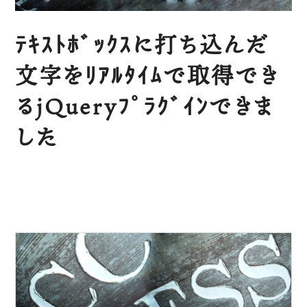
ﾃｷｽﾄﾎﾞｯｸｽに打ち込んだ
文字をﾘｱﾙﾀｲﾑで取得でき
るjQueryﾌﾟﾗｸﾞｲﾝできま
した