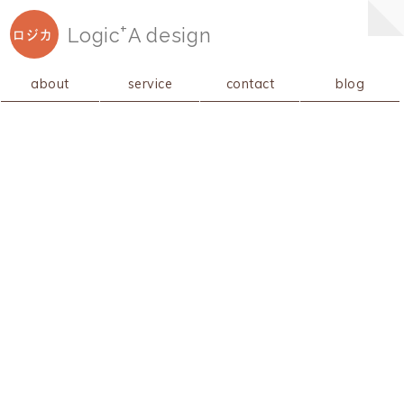
+
Logic
A
design
ロジカ
about
service
contact
blog