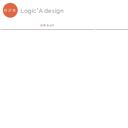
+
Logic
A
design
ロジカ
about