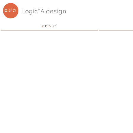
+
Logic
A
design
ロジカ
about