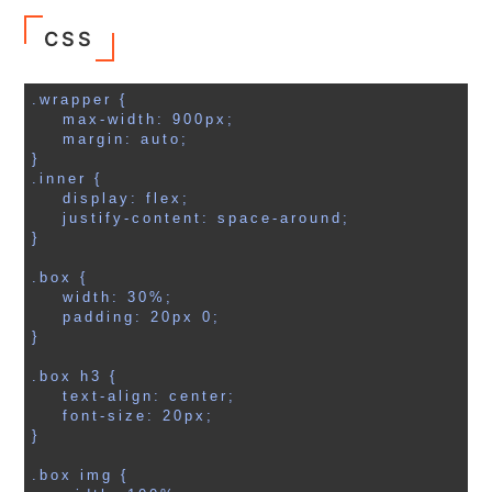
CSS
.wrapper {

    max-width: 900px;

    margin: auto;

}

.inner {

    display: flex;

    justify-content: space-around;

}

.box {

    width: 30%;

    padding: 20px 0;

}

.box h3 {

    text-align: center;

    font-size: 20px;

}

.box img {
