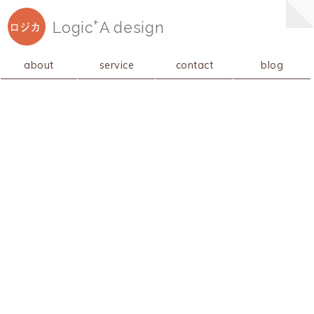
+
Logic
A
design
ロジカ
about
service
contact
blog