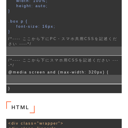
    width: 100%;

    height: auto;

}

.box p {

    font-size: 16px;

}
/*---- ここから下にPC・スマホ共用CSSを記述くだ
さい ----*/
/*---- ここから下にスマホ用CSSを記述ください ---
-*/
@media screen and (max-width: 320px) {
}
HTML
<div class="wrapper">
