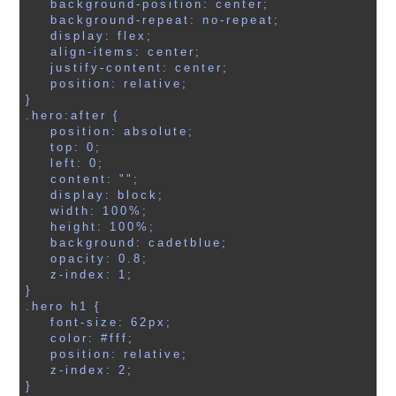
    background-position: center;

    background-repeat: no-repeat;

    display: flex;

    align-items: center;

    justify-content: center;

    position: relative;

}

.hero:after {

    position: absolute;

    top: 0;

    left: 0;

    content: "";

    display: block;

    width: 100%;

    height: 100%;

    background: cadetblue;

    opacity: 0.8;

    z-index: 1;

}

.hero h1 {

    font-size: 62px;

    color: #fff;

    position: relative;

    z-index: 2;

}