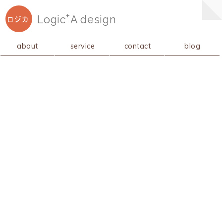
+
Logic
A
design
ロジカ
about
service
contact
blog