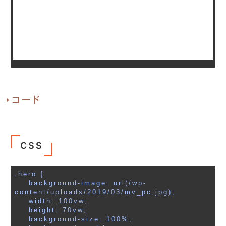
コード
CSS
.hero {

    background-image: url(/wp-
content/uploads/2019/03/mv_pc.jpg);

    width: 100vw;

    height: 70vw;

    background-size: 100%;
