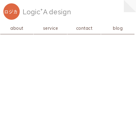
+
Logic
A
design
ロジカ
about
service
contact
blog