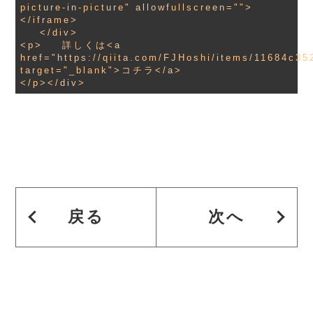
picture-in-picture" allowfullscreen="">
</iframe>

    </div>

<p>    詳しくは<a 
href="https://qiita.com/FJHoshi/items/11684c35
target="_blank">コチラ</a>

戻る
次へ