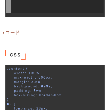
コード
CSS
.content {

    width: 100%;

    max-width: 800px;

    margin: auto;

    background: #999;

    padding: 5vw;

    box-sizing: border-box;

}

h2 {

    font-size: 28px;
