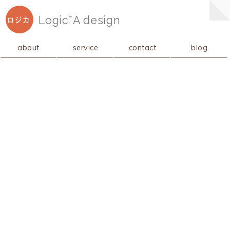
+
Logic
A
design
ロジカ
about
service
contact
blog