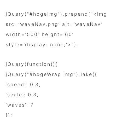
jQuery("#hogeImg").prepend("<img
src=’waveNav.png’ alt=’waveNav’
width=’500′ height=’60’
style=’display: none;’>");
jQuery(function(){
jQuery("#hogeWrap img").lake({
‘speed’: 0.3,
‘scale’: 0.3,
‘waves’: 7
});