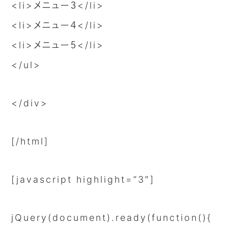
<li>メニュー３</li>
<li>メニュー４</li>
<li>メニュー５</li>
</ul>
</div>
[/html]
[javascript highlight=”3″]
jQuery(document).ready(function(){