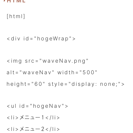
HTML
[html]
<div id="hogeWrap">
<img src="waveNav.png"
alt="waveNav" width="500"
height="60" style="display: none;">
<ul id="hogeNav">
<li>メニュー１</li>
<li>メニュー２</li>