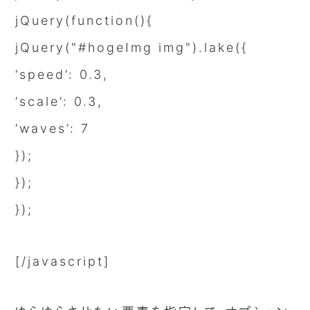
jQuery(function(){
jQuery("#hogeImg img").lake({
‘speed’: 0.3,
‘scale’: 0.3,
‘waves’: 7
});
});
});
[/javascript]