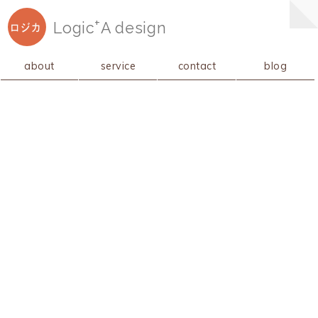
+
Logic
A
design
ロジカ
about
service
contact
blog