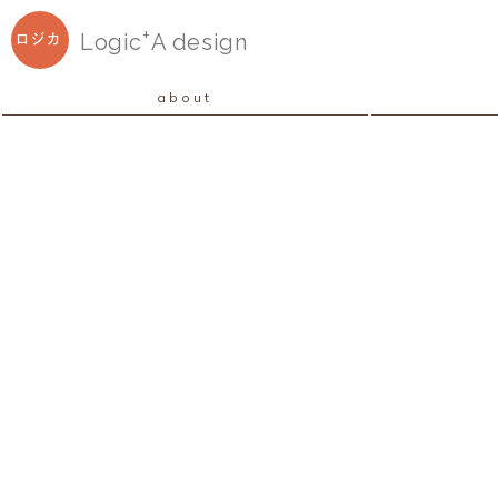
+
Logic
A
design
ロジカ
about