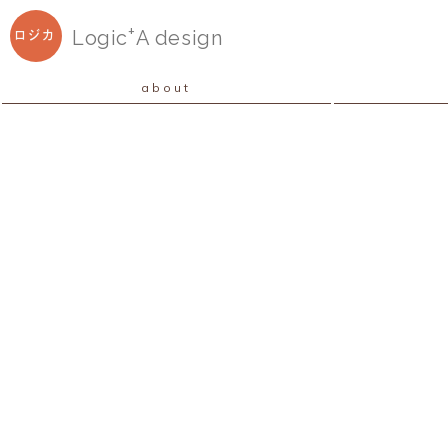
+
Logic
A
design
ロジカ
about