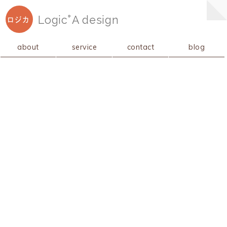
+
Logic
A
design
ロジカ
about
service
contact
blog