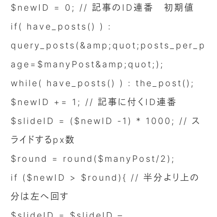
$newID = 0; // 記事のID連番 初期値
if( have_posts() ) :
query_posts(&amp;quot;posts_per_p
age=$manyPost&amp;quot;);
while( have_posts() ) : the_post();
$newID += 1; // 記事に付くID連番
$slideID = ($newID -1) * 1000; // ス
ライドするpx数
$round = round($manyPost/2);
if ($newID > $round){ // 半分より上の
分は左へ回す
$slideID = $slideID –