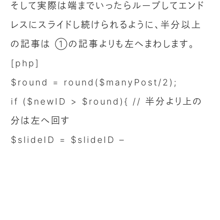
そして実際は端までいったらループしてエンド
レスにスライドし続けられるように、半分以上
の記事は ①の記事よりも左へまわします。
[php]
$round = round($manyPost/2);
if ($newID > $round){ // 半分より上の
分は左へ回す
$slideID = $slideID –
($manyPost*1000);
}
[/php]
$round で記事の表示数を半分に割って四