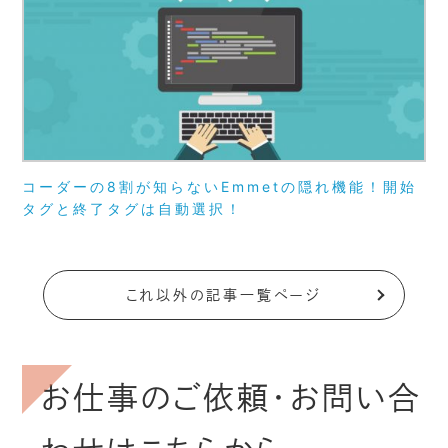
コーダーの8割が知らないEmmetの隠れ機能！開始
w
タグと終了タグは自動選択！
ル
これ以外の記事一覧ページ
お仕事のご依頼・お問い合