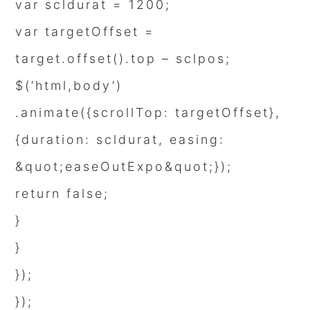
var scldurat = 1200;
var targetOffset =
target.offset().top – sclpos;
$(‘html,body’)
.animate({scrollTop: targetOffset},
{duration: scldurat, easing:
&quot;easeOutExpo&quot;});
return false;
}
}
});
});