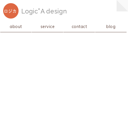
+
Logic
A
design
ロジカ
about
service
contact
blog