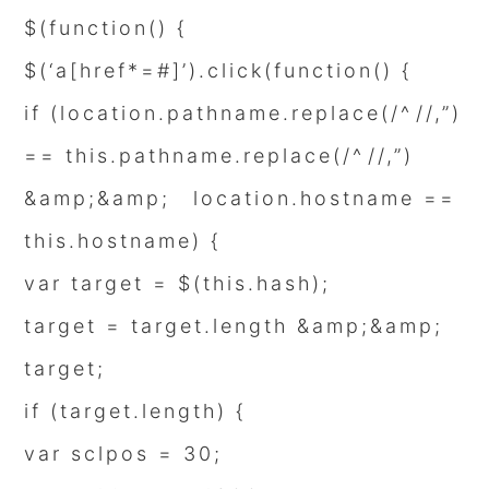
$(function() {
$(‘a[href*=#]’).click(function() {
if (location.pathname.replace(/^//,”)
== this.pathname.replace(/^//,”)
&amp;&amp; location.hostname ==
this.hostname) {
var target = $(this.hash);
target = target.length &amp;&amp;
target;
if (target.length) {
var sclpos = 30;