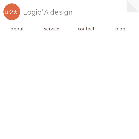
+
Logic
A
design
ロジカ
about
service
contact
blog