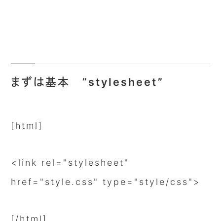
まずは基本 ”stylesheet”
[html]
<link rel="stylesheet"
href="style.css" type="style/css">
[/html]