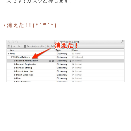
スです！ガスッと押します！
消えた！！(*´꒳`*)
これでやっと control + B が 前に戻る よう
になりました！以上！！