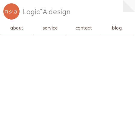
+
Logic
A
design
ロジカ
about
service
contact
blog