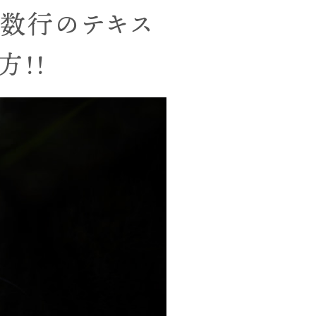
複数行のテキス
方!!