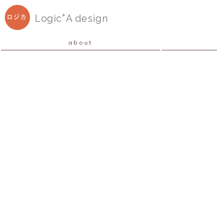
+
Logic
A
design
ロジカ
about