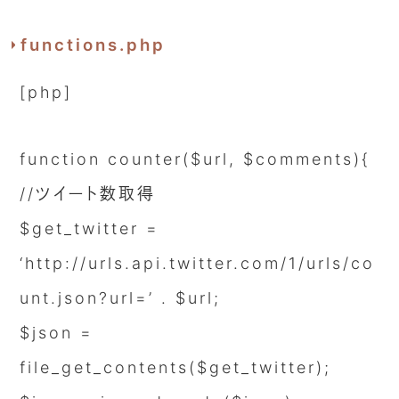
functions.php
[php]
function counter($url, $comments){
//ツイート数取得
$get_twitter =
‘http://urls.api.twitter.com/1/urls/co
unt.json?url=’ . $url;
$json =
file_get_contents($get_twitter);