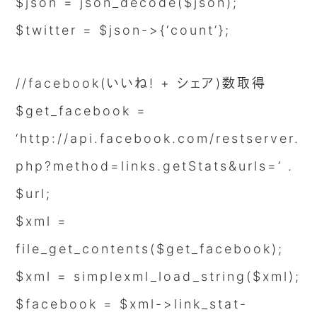
$json = json_decode($json);
$twitter = $json->{‘count’};
//facebook(いいね! + シェア)数取得
$get_facebook =
‘http://api.facebook.com/restserver.
php?method=links.getStats&urls=’ .
$url;
$xml =
file_get_contents($get_facebook);
$xml = simplexml_load_string($xml);
$facebook = $xml->link_stat-