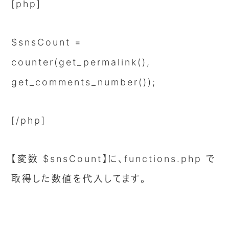
[php]
$snsCount =
counter(get_permalink(),
get_comments_number());
[/php]
【変数 $snsCount】に、functions.php で
取得した数値を代入してます。
[php]