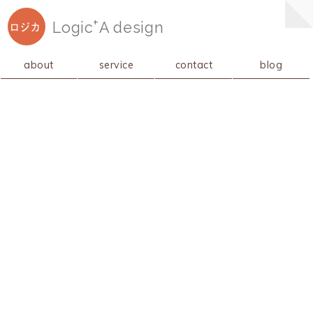
+
Logic
A
design
ロジカ
about
service
contact
blog