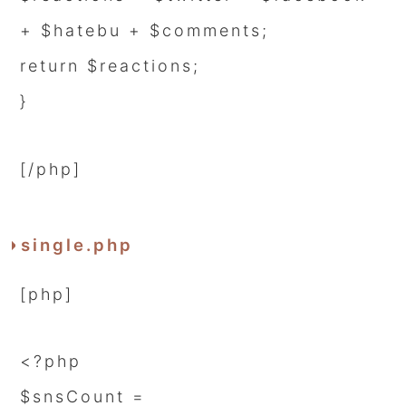
+ $hatebu + $comments;
return $reactions;
}
[/php]
single.php
[php]
<?php
$snsCount =