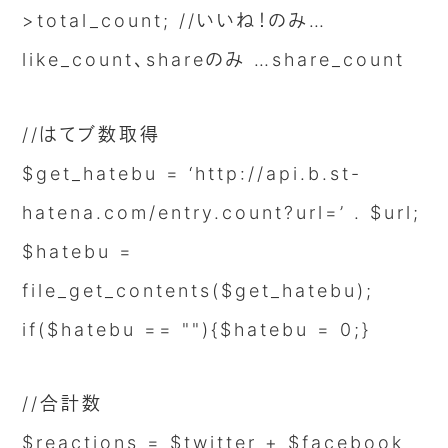
>total_count; //いいね！のみ…
like_count、shareのみ …share_count
//はてブ数取得
$get_hatebu = ‘http://api.b.st-
hatena.com/entry.count?url=’ . $url;
$hatebu =
file_get_contents($get_hatebu);
if($hatebu == ""){$hatebu = 0;}
//合計数
$reactions = $twitter + $facebook