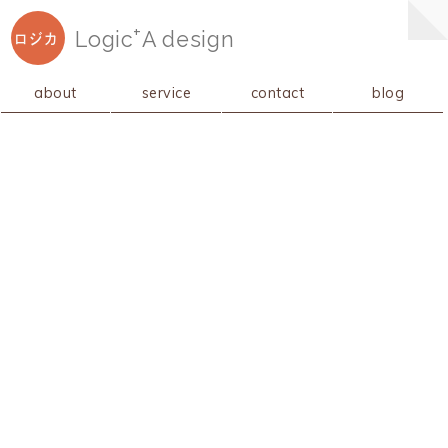
+
Logic
A
design
ロジカ
about
service
contact
blog