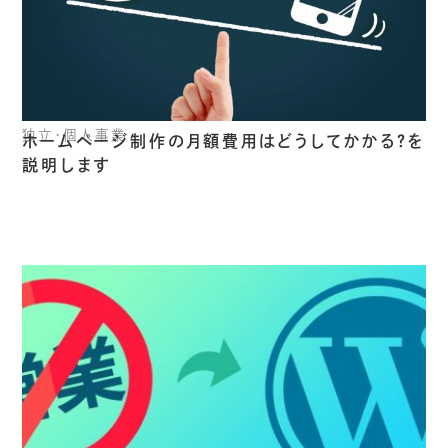
独立・個人事業
ホームページ制作の月額費用はどうしてかかる？を
説明します