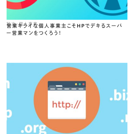
独立・個人事業
営業キライな個人事業主こそHPでデキるスーパ
ー営業マンをつくろう！