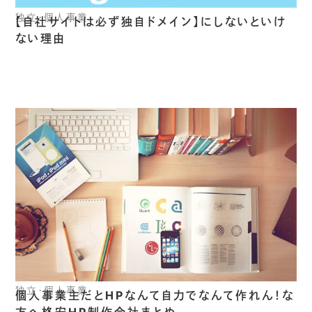
独立・個人事業
【自社サイトは必ず独自ドメイン】にしないといけ
ない理由
独立・個人事業
個人事業主だとHPなんて自力でなんて作れん！な
方へ格安HP制作会社まとめ