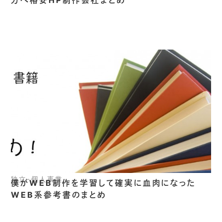
独立・個人事業
僕がWEB制作を学習して確実に血肉になった
WEB系参考書のまとめ