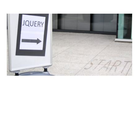
独立・個人事業
今からだって全然OK！僕がjQueryを0から覚え
た サービスとか書籍まとめ