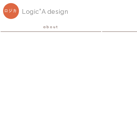
+
Logic
A
design
ロジカ
about